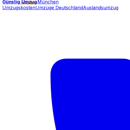
Günstig
Umzug
München
Umzugskosten
Umzüge Deutschland
Auslandsumzug