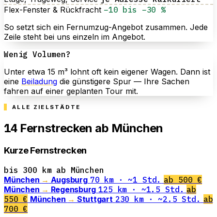
Flex-Fenster & Rückfracht
−10 bis −30 %
So setzt sich ein Fernumzug-Angebot zusammen. Jede
Zeile steht bei uns einzeln im Angebot.
Wenig Volumen?
Unter etwa 15 m³ lohnt oft kein eigener Wagen. Dann ist
eine
Beiladung
die günstigere Spur — Ihre Sachen
fahren auf einer geplanten Tour mit.
ALLE ZIELSTÄDTE
14
Fernstrecken ab München
Kurze Fernstrecken
bis 300 km ab München
München
→
Augsburg
70 km · ~1 Std.
ab 500 €
München
→
Regensburg
125 km · ~1.5 Std.
ab
550 €
München
→
Stuttgart
230 km · ~2.5 Std.
ab
700 €