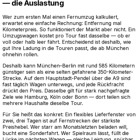
— die Auslastung
Wer zum ersten Mal einen Fernumzug kalkuliert,
erwartet eine einfache Rechnung: Entfernung mal
Kilometerpreis. So funktioniert der Markt aber nicht. Ein
Umzugswagen kostet pro Tour fast dasselbe — ob er
voll oder halb leer fährt. Entscheidend ist deshalb, wie
gut Ihre Ladung in die Touren passt, die ab München
ohnehin rollen.
Deshalb kann München–Berlin mit rund 585 Kilometern
günstiger sein als eine selten gefahrene 350-Kilometer-
Strecke. Auf dem Hauptstadt-Pendel über die A9 sind
fast täglich Wagen unterwegs, und jede Rückfracht
drückt den Preis. Dasselbe gilt für stark nachgefragte
Ziele wie Hamburg, Köln oder Bonn — dort teilen sich
mehrere Haushalte dieselbe Tour.
Für Sie heißt das konkret: Ein flexibles Lieferfenster von
zwei, drei Tagen ist auf Fernstrecken der stärkste
Preishebel. Wer starr am Monatsletzten beladen will,
bucht eine Sonderfahrt. Wer Spielraum lässt, füllt die
Lücke im nächsten Wagen — gleiche Leistung, spürbar