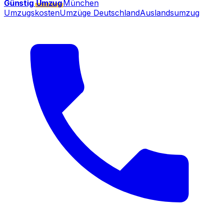
Günstig
Umzug
München
Umzugskosten
Umzüge Deutschland
Auslandsumzug