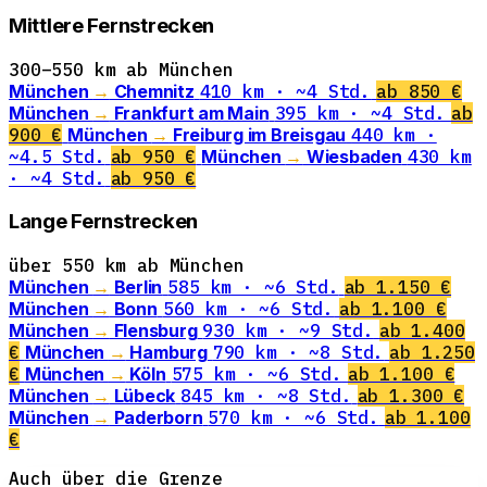
Mittlere Fernstrecken
300–550 km ab München
München
→
Chemnitz
410 km · ~4 Std.
ab 850 €
München
→
Frankfurt am Main
395 km · ~4 Std.
ab
900 €
München
→
Freiburg im Breisgau
440 km ·
~4.5 Std.
ab 950 €
München
→
Wiesbaden
430 km
· ~4 Std.
ab 950 €
Lange Fernstrecken
über 550 km ab München
München
→
Berlin
585 km · ~6 Std.
ab 1.150 €
München
→
Bonn
560 km · ~6 Std.
ab 1.100 €
München
→
Flensburg
930 km · ~9 Std.
ab 1.400
€
München
→
Hamburg
790 km · ~8 Std.
ab 1.250
€
München
→
Köln
575 km · ~6 Std.
ab 1.100 €
München
→
Lübeck
845 km · ~8 Std.
ab 1.300 €
München
→
Paderborn
570 km · ~6 Std.
ab 1.100
€
Auch über die Grenze