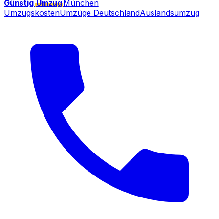
Günstig
Umzug
München
Umzugskosten
Umzüge Deutschland
Auslandsumzug