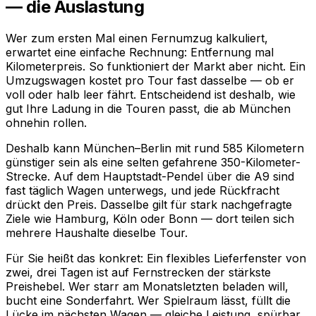
— die Auslastung
Wer zum ersten Mal einen Fernumzug kalkuliert,
erwartet eine einfache Rechnung: Entfernung mal
Kilometerpreis. So funktioniert der Markt aber nicht. Ein
Umzugswagen kostet pro Tour fast dasselbe — ob er
voll oder halb leer fährt. Entscheidend ist deshalb, wie
gut Ihre Ladung in die Touren passt, die ab München
ohnehin rollen.
Deshalb kann München–Berlin mit rund 585 Kilometern
günstiger sein als eine selten gefahrene 350-Kilometer-
Strecke. Auf dem Hauptstadt-Pendel über die A9 sind
fast täglich Wagen unterwegs, und jede Rückfracht
drückt den Preis. Dasselbe gilt für stark nachgefragte
Ziele wie Hamburg, Köln oder Bonn — dort teilen sich
mehrere Haushalte dieselbe Tour.
Für Sie heißt das konkret: Ein flexibles Lieferfenster von
zwei, drei Tagen ist auf Fernstrecken der stärkste
Preishebel. Wer starr am Monatsletzten beladen will,
bucht eine Sonderfahrt. Wer Spielraum lässt, füllt die
Lücke im nächsten Wagen — gleiche Leistung, spürbar