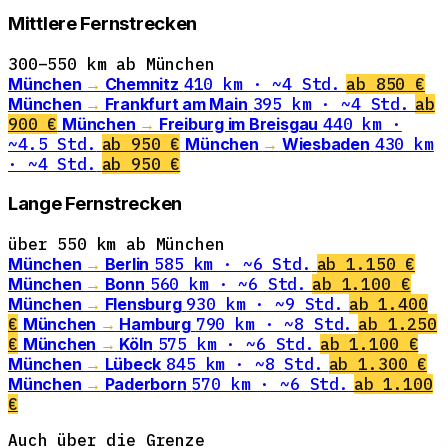
Mittlere Fernstrecken
300–550 km ab München
München
→
Chemnitz
410 km · ~4 Std.
ab 850 €
München
→
Frankfurt am Main
395 km · ~4 Std.
ab
900 €
München
→
Freiburg im Breisgau
440 km ·
~4.5 Std.
ab 950 €
München
→
Wiesbaden
430 km
· ~4 Std.
ab 950 €
Lange Fernstrecken
über 550 km ab München
München
→
Berlin
585 km · ~6 Std.
ab 1.150 €
München
→
Bonn
560 km · ~6 Std.
ab 1.100 €
München
→
Flensburg
930 km · ~9 Std.
ab 1.400
€
München
→
Hamburg
790 km · ~8 Std.
ab 1.250
€
München
→
Köln
575 km · ~6 Std.
ab 1.100 €
München
→
Lübeck
845 km · ~8 Std.
ab 1.300 €
München
→
Paderborn
570 km · ~6 Std.
ab 1.100
€
Auch über die Grenze