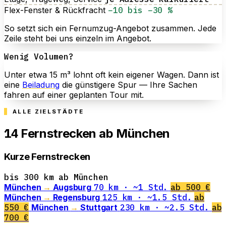
Flex-Fenster & Rückfracht
−10 bis −30 %
So setzt sich ein Fernumzug-Angebot zusammen. Jede
Zeile steht bei uns einzeln im Angebot.
Wenig Volumen?
Unter etwa 15 m³ lohnt oft kein eigener Wagen. Dann ist
eine
Beiladung
die günstigere Spur — Ihre Sachen
fahren auf einer geplanten Tour mit.
ALLE ZIELSTÄDTE
14
Fernstrecken ab München
Kurze Fernstrecken
bis 300 km ab München
München
→
Augsburg
70 km · ~1 Std.
ab 500 €
München
→
Regensburg
125 km · ~1.5 Std.
ab
550 €
München
→
Stuttgart
230 km · ~2.5 Std.
ab
700 €