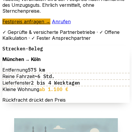
des Umzugsguts. Ehrlich vermittelt, ohne
Sternchenpreise.
Festpreis anfragen →
Anrufen
✓
Geprüfte & versicherte Partnerbetriebe ·
✓
Offene
Kalkulation ·
✓
Fester Ansprechpartner
Strecken-Beleg
München → Köln
Entfernung
575 km
Reine Fahrzeit
~6 Std.
Lieferfenster
2 bis 4 Werktagen
Kleine Wohnung
ab 1.100 €
Rückfracht drückt den Preis