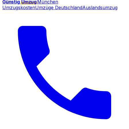
Günstig
Umzug
München
Umzugskosten
Umzüge Deutschland
Auslandsumzug