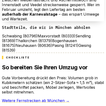
Zwischen Weiberfastnacht und Aschermittwoch sind
Innenstadt und Veedel streckenweise gesperrt. Wer im
Februar umzieht, legt den Liefertag am besten
außerhalb der Karnevalstage
– das erspart Umwege
und Wartezeit.
Stadtteile, die wir in München abholen
Schwabing (80796)
Maxvorstadt (80333)
Sendling
(81369)
Thalkirchen (81379)
Bogenhausen
(81675)
Neuhausen (80636)
Pasing (81241)
Giesing
(81539)
CHECKLISTE
So bereiten Sie Ihren Umzug vor
Gute Vorbereitung drückt den Preis: Volumen grob in
Kubikmetern schätzen (ein 2-Sitzer-Sofa ≈ 1,5 m³), stabil
und beschriftet packen, Möbel zerlegen, Wertvolles
selbst mitnehmen.
Weitere Fernstrecken ab München →