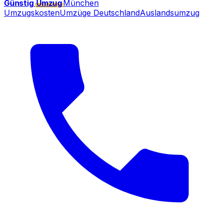
Günstig
Umzug
München
Umzugskosten
Umzüge Deutschland
Auslandsumzug