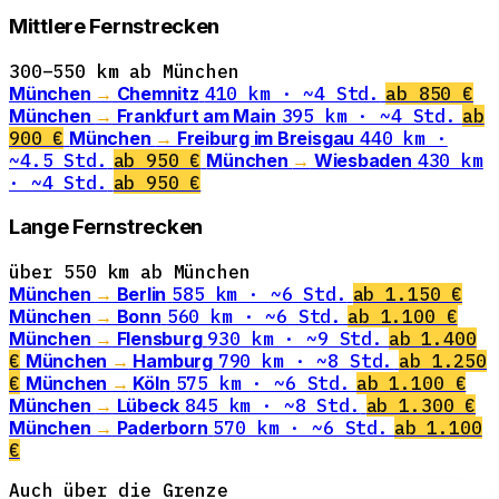
Mittlere Fernstrecken
300–550 km ab München
München
→
Chemnitz
410 km · ~4 Std.
ab 850 €
München
→
Frankfurt am Main
395 km · ~4 Std.
ab
900 €
München
→
Freiburg im Breisgau
440 km ·
~4.5 Std.
ab 950 €
München
→
Wiesbaden
430 km
· ~4 Std.
ab 950 €
Lange Fernstrecken
über 550 km ab München
München
→
Berlin
585 km · ~6 Std.
ab 1.150 €
München
→
Bonn
560 km · ~6 Std.
ab 1.100 €
München
→
Flensburg
930 km · ~9 Std.
ab 1.400
€
München
→
Hamburg
790 km · ~8 Std.
ab 1.250
€
München
→
Köln
575 km · ~6 Std.
ab 1.100 €
München
→
Lübeck
845 km · ~8 Std.
ab 1.300 €
München
→
Paderborn
570 km · ~6 Std.
ab 1.100
€
Auch über die Grenze