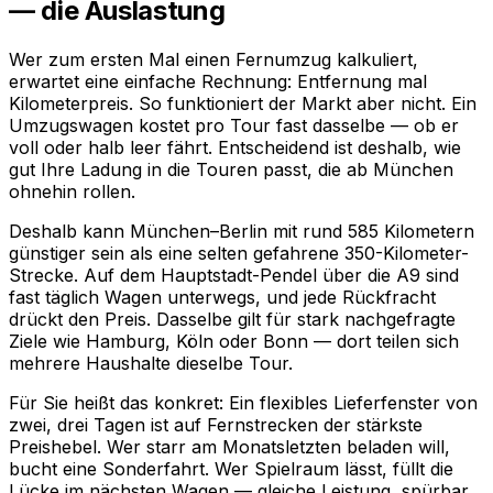
— die Auslastung
Wer zum ersten Mal einen Fernumzug kalkuliert,
erwartet eine einfache Rechnung: Entfernung mal
Kilometerpreis. So funktioniert der Markt aber nicht. Ein
Umzugswagen kostet pro Tour fast dasselbe — ob er
voll oder halb leer fährt. Entscheidend ist deshalb, wie
gut Ihre Ladung in die Touren passt, die ab München
ohnehin rollen.
Deshalb kann München–Berlin mit rund 585 Kilometern
günstiger sein als eine selten gefahrene 350-Kilometer-
Strecke. Auf dem Hauptstadt-Pendel über die A9 sind
fast täglich Wagen unterwegs, und jede Rückfracht
drückt den Preis. Dasselbe gilt für stark nachgefragte
Ziele wie Hamburg, Köln oder Bonn — dort teilen sich
mehrere Haushalte dieselbe Tour.
Für Sie heißt das konkret: Ein flexibles Lieferfenster von
zwei, drei Tagen ist auf Fernstrecken der stärkste
Preishebel. Wer starr am Monatsletzten beladen will,
bucht eine Sonderfahrt. Wer Spielraum lässt, füllt die
Lücke im nächsten Wagen — gleiche Leistung, spürbar