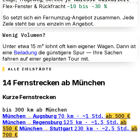
Flex-Fenster & Rückfracht
−10 bis −30 %
So setzt sich ein Fernumzug-Angebot zusammen. Jede
Zeile steht bei uns einzeln im Angebot.
Wenig Volumen?
Unter etwa 15 m³ lohnt oft kein eigener Wagen. Dann ist
eine
Beiladung
die günstigere Spur — Ihre Sachen
fahren auf einer geplanten Tour mit.
ALLE ZIELSTÄDTE
14
Fernstrecken ab München
Kurze Fernstrecken
bis 300 km ab München
München
→
Augsburg
70 km · ~1 Std.
ab 500 €
München
→
Regensburg
125 km · ~1.5 Std.
ab
550 €
München
→
Stuttgart
230 km · ~2.5 Std.
ab
700 €