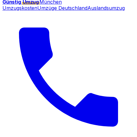
Günstig
Umzug
München
Umzugskosten
Umzüge Deutschland
Auslandsumzug