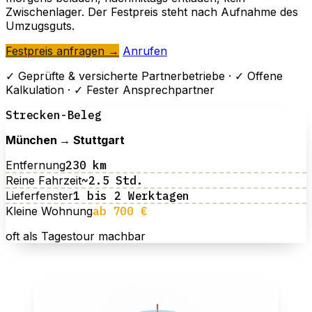
Zwischenlager. Der Festpreis steht nach Aufnahme des
Umzugsguts.
Festpreis anfragen →
Anrufen
✓
Geprüfte & versicherte Partnerbetriebe ·
✓
Offene
Kalkulation ·
✓
Fester Ansprechpartner
Strecken-Beleg
München → Stuttgart
Entfernung
230 km
Reine Fahrzeit
~2.5 Std.
Lieferfenster
1 bis 2 Werktagen
Kleine Wohnung
ab 700 €
oft als Tagestour machbar